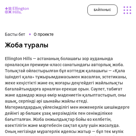
БАЙЛАНЫС
Басты бет
О проекте
Жоба туралы
Ellington Hills — астананың болашағы зор ауданында
орналасқан премиум-класс санатындағы авторлық жоба.
Толықтай ойластырылған бұл коттедж қалашығы — «Қала
ішіндегі қала» тұжырымдамасымен жасалған, эстетиканы,
жеке кеңістікті және ең жоғары деңгейдегі жайлылықты
бағалайтындарға арналған ерекше орын. Сәулет, табиғат
және адамдар жаңа өмір мәдениетін қалыптастырып, оны
ашық, серпінді әрі шынайы жайлы етеді.
Материалдардың үйлесімділігі мен инженерлік шешімдерге
дейінгі әр бөлшек ұзақ мерзімділік пен сенімділікке
бағытталған. Жоба онжылдықтар бойы өз келбетін,
өзектілігін және мәртебесін сақтап қалу үшін жасалуда.
Оның негізінде мұрагерлік идеясы жатыр — бұл тек мүлік