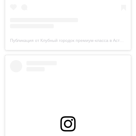
Публикация от Клубный городок премиум-класса в Астане (@ellington_hills)