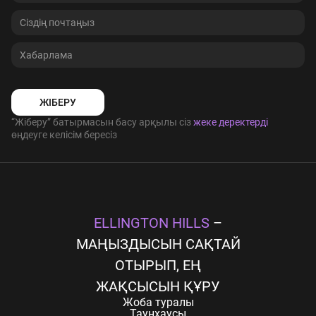
ЖІБЕРУ
“Жіберу” батырмасын басу арқылы сіз
жеке деректерді
өңдеуге келісім бересіз
ELLINGTON HILLS
–
МАҢЫЗДЫСЫН САҚТАЙ
ОТЫРЫП, ЕҢ
ЖАҚСЫСЫН ҚҰРУ
Жоба туралы
Таунхаусы