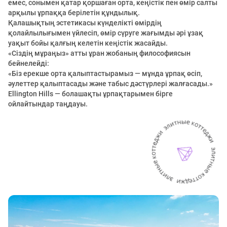
емес, сонымен қатар қоршаған орта, кеңістік пен өмір салты
арқылы ұрпаққа берілетін құндылық.
Қалашықтың эстетикасы күнделікті өмірдің
қолайлылығымен үйлесіп, өмір сүруге жағымды әрі ұзақ
уақыт бойы қалғың келетін кеңістік жасайды.
«Сіздің мұраңыз» атты ұран жобаның философиясын
бейнелейді:
«Біз ерекше орта қалыптастырамыз — мұнда ұрпақ өсіп,
әулеттер қалыптасады және табыс дәстүрлері жалғасады.»
Ellington Hills — болашақты ұрпақтарымен бірге
ойлайтындар таңдауы.