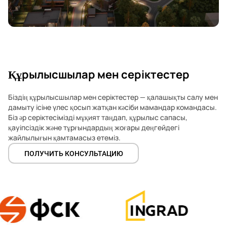
Құрылысшылар мен серіктестер
Біздің құрылысшылар мен серіктестер — қалашықты салу мен
дамыту ісіне үлес қосып жатқан кәсіби мамандар командасы.
Біз әр серіктесімізді мұқият таңдап, құрылыс сапасы,
қауіпсіздік және тұрғындардың жоғары деңгейдегі
жайлылығын қамтамасыз етеміз.
ПОЛУЧИТЬ КОНСУЛЬТАЦИЮ